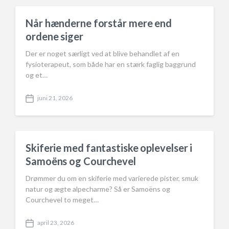
t
d
Når hænderne forstår mere end
a
t
ordene siger
e
Der er noget særligt ved at blive behandlet af en
fysioterapeut, som både har en stærk faglig baggrund
og et…
juni 21, 2026
P
o
s
t
d
Skiferie med fantastiske oplevelser i
a
t
Samoëns og Courchevel
e
Drømmer du om en skiferie med varierede pister, smuk
natur og ægte alpecharme? Så er Samoëns og
Courchevel to meget…
april 23, 2026
P