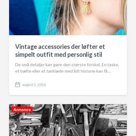
Vintage accessories der løfter et
simpelt outfit med personlig stil
De små detaljer kan gøre den største forskel. En taske,
et bælte eller et tørklæde med lidt historie kan få…
august 5, 2026
P
o
s
t
d
Annonce
a
t
e