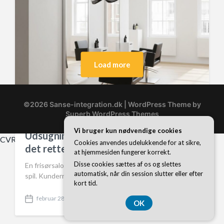
Load more
©2026 Sanse-integration.dk
| WordPress Theme by
Superb WordPress Themes
Vi bruger kun nødvendige cookies
Udsugningsarm og sanseudtryk: Skab
CVR DK 374 077 39
Cookies anvendes udelukkende for at sikre,
det rette miljø i frisørsalonen
at hjemmesiden fungerer korrekt.
Disse cookies sættes af os og slettes
En frisørsalon er et sted, hvor sanserne konstant er i
automatisk, når din session slutter eller efter
spil. Kunderne kommer ikke kun for at få klippet eller…
kort tid.
februar 28, 2026
OK
P
o
s