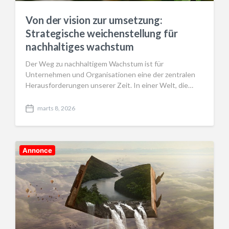
Von der vision zur umsetzung:
Strategische weichenstellung für
nachhaltiges wachstum
Der Weg zu nachhaltigem Wachstum ist für
Unternehmen und Organisationen eine der zentralen
Herausforderungen unserer Zeit. In einer Welt, die…
marts 8, 2026
P
o
s
t
d
Annonce
a
t
e