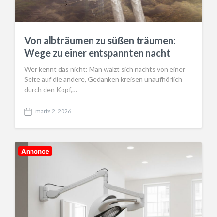
Von albträumen zu süßen träumen:
Wege zu einer entspannten nacht
Wer kennt das nicht: Man wälzt sich nachts von einer
Seite auf die andere, Gedanken kreisen unaufhörlich
durch den Kopf,…
marts 2, 2026
P
o
s
t
d
Annonce
a
t
e