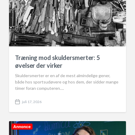
Træning mod skuldersmerter: 5
øvelser der virker
Skuldersmerter er en af de mest almindelige gener,
både hos sportsudøvere og hos dem, der sidder mange
timer foran computeren….
juli 17, 2026
P
o
s
t
d
Annonce
a