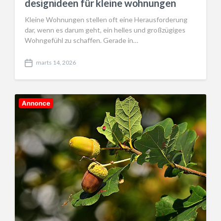
designideen für kleine wohnungen
Kleine Wohnungen stellen oft eine Herausforderung
dar, wenn es darum geht, ein helles und großzügiges
Wohngefühl zu schaffen. Gerade in…
marts 14, 2026
P
o
s
t
d
Annonce
a
t
e