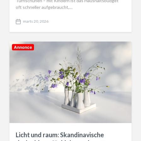
Turnschuhen – mit Kindern ist das Haushaltsbudget
oft schneller aufgebraucht,…
marts 20, 2026
P
o
s
t
d
Annonce
a
t
e
Licht und raum: Skandinavische