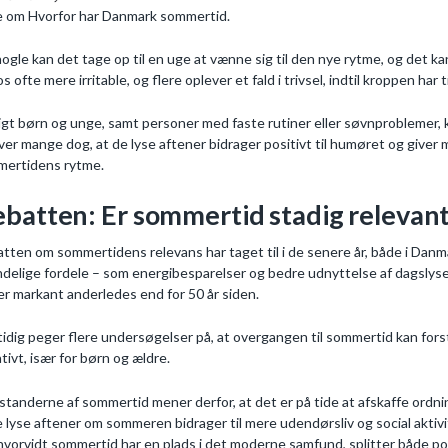
 om Hvorfor har Danmark sommertid.
nogle kan det tage op til en uge at vænne sig til den nye rytme, og de
os ofte mere irritable, og flere oplever et fald i trivsel, indtil kroppen ha
igt børn og unge, samt personer med faste rutiner eller søvnproblemer, 
ver mange dog, at de lyse aftener bidrager positivt til humøret og giver 
ertidens rytme.
batten: Er sommertid stadig relevan
tten om sommertidens relevans har taget til i de senere år, både i Danm
ndelige fordele – som energibesparelser og bedre udnyttelse af dagslyse
er markant anderledes end for 50 år siden.
idig peger flere undersøgelser på, at overgangen til sommertid kan fors
tivt, især for børn og ældre.
tanderne af sommertid mener derfor, at det er på tide at afskaffe ordn
e lyse aftener om sommeren bidrager til mere udendørsliv og social aktiv
hvorvidt sommertid har en plads i det moderne samfund, splitter både pol