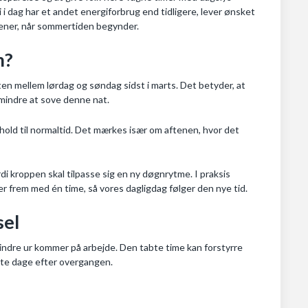
i i dag har et andet energiforbrug end tidligere, lever ønsket
ftener, når sommertiden begynder.
m?
atten mellem lørdag og søndag sidst i marts. Det betyder, at
e mindre at sove denne nat.
rhold til normaltid. Det mærkes især om aftenen, hvor det
 kroppen skal tilpasse sig en ny døgnrytme. I praksis
ger frem med én time, så vores dagligdag følger den nye tid.
sel
indre ur kommer på arbejde. Den tabte time kan forstyrre
ste dage efter overgangen.