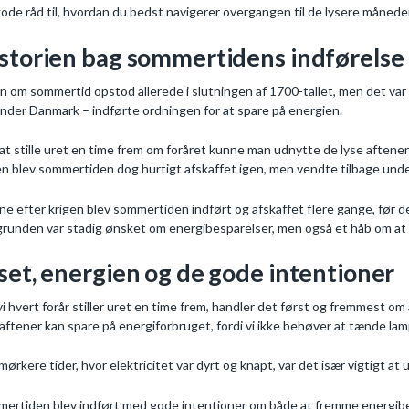
gode råd til, hvordan du bedst navigerer overgangen til de lysere månede
storien bag sommertidens indførelse
n om sommertid opstod allerede i slutningen af 1700-tallet, men det var
nder Danmark – indførte ordningen for at spare på energien.
at stille uret en time frem om foråret kunne man udnytte de lyse aftener
en blev sommertiden dog hurtigt afskaffet igen, men vendte tilbage un
ene efter krigen blev sommertiden indført og afskaffet flere gange, før d
runden var stadig ønsket om energibesparelser, men også et håb om at f
set, energien og de gode intentioner
vi hvert forår stiller uret en time frem, handler det først og fremmest om
 aftener kan spare på energiforbruget, fordi vi ikke behøver at tænde lampe
 mørkere tider, hvor elektricitet var dyrt og knapt, var det især vigtigt at
ertiden blev indført med gode intentioner om både at fremme energibes