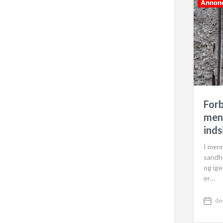
Annon
t
e
Forb
menn
inds
I menn
sandh
og ige
er…
de
P
o
s