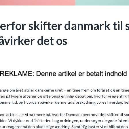
erfor skifter danmark til
åvirker det os
ange om året stiller danskerne uret – en time frem om foråret og en tim
ten på lysere aftener og ofte også en livlig debat om, hvorfor vi egentli
sommertid, og hvordan påvirker denne tidsforskydning vores hverdag, h
nne artikel ser vi nærmere på, hvorfor Danmark overhovedet skifter til 
vider. Vi dykker ned i historien bag ordningen, undersøger de gode inte
e ur reagerer på den pludselige ændring. Samtidig kaster vi et blik på 