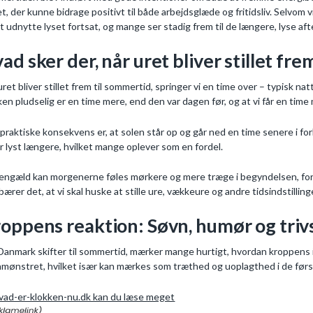
t, der kunne bidrage positivt til både arbejdsglæde og fritidsliv. Selvom v
t udnytte lyset fortsat, og mange ser stadig frem til de længere, lyse a
ad sker der, når uret bliver stillet fre
uret bliver stillet frem til sommertid, springer vi en time over – typisk n
ken pludselig er en time mere, end den var dagen før, og at vi får en tim
praktiske konsekvens er, at solen står op og går ned en time senere i fo
er lyst længere, hvilket mange oplever som en fordel.
gengæld kan morgenerne føles mørkere og mere træge i begyndelsen, fordi
bærer det, at vi skal huske at stille ure, vækkeure og andre tidsindstillin
oppens reaktion: Søvn, humør og triv
Danmark skifter til sommertid, mærker mange hurtigt, hvordan kroppens 
mønstret, hvilket især kan mærkes som træthed og uoplagthed i de før
vad-er-klokken-nu.dk kan du læse meget