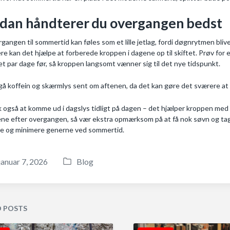
dan håndterer du overgangen bedst
gangen til sommertid kan føles som et lille jetlag, fordi døgnrytmen blive
ere kan det hjælpe at forberede kroppen i dagene op til skiftet. Prøv for 
et par dage før, så kroppen langsomt vænner sig til det nye tidspunkt.
å koffein og skærmlys sent om aftenen, da det kan gøre det sværere at f
 også at komme ud i dagslys tidligt på dagen – det hjælper kroppen med a
ne efter overgangen, så vær ekstra opmærksom på at få nok søvn og tage 
e og minimere generne ved sommertid.
januar 7, 2026
Blog
P
o
s
t
D POSTS
e
d