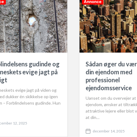
ce
Annonce
i
n
Sådan øger du vær
lindelsens gudinde og
din ejendom med
eskets evige jagt på
professionel
igt
ejendomsservice
eskets evige jagt på viden og
ed dukker én skikkelse op igen
Uanset om du overvejer at
n – Forblindelsens gudinde. Hun
ejendom, ønsker at tiltræk
attraktive lejere eller blot vi
at din…
cember 12, 2025
december 14, 2025
P