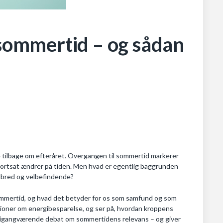
 sommertid – og sådan
e tilbage om efteråret. Overgangen til sommertid markerer
g fortsat ændrer på tiden. Men hvad er egentlig baggrunden
elbred og velbefindende?
sommertid, og hvad det betyder for os som samfund og som
ntioner om energibesparelse, og ser på, hvordan kroppens
den igangværende debat om sommertidens relevans – og giver