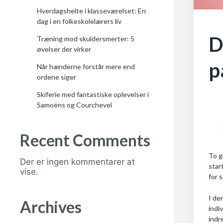
Hverdagshelte i klasseværelset: En
dag i en folkeskolelærers liv
D
Træning mod skuldersmerter: 5
øvelser der virker
p
Når hænderne forstår mere end
ordene siger
Skiferie med fantastiske oplevelser i
Samoëns og Courchevel
Recent Comments
To g
Der er ingen kommentarer at
star
vise.
for 
I de
Archives
indi
indr