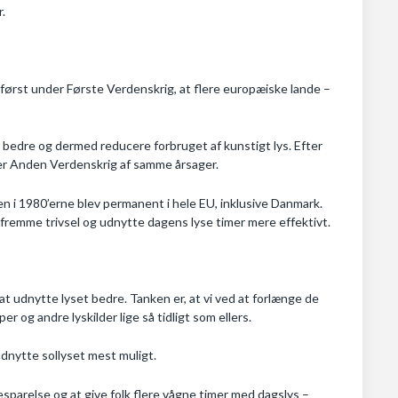
r.
 først under Første Verdenskrig, at flere europæiske lande –
 bedre og dermed reducere forbruget af kunstigt lys. Efter
der Anden Verdenskrig af samme årsager.
en i 1980’erne blev permanent i hele EU, inklusive Danmark.
remme trivsel og udnytte dagens lyse timer mere effektivt.
 at udnytte lyset bedre. Tanken er, at vi ved at forlænge de
r og andre lyskilder lige så tidligt som ellers.
 udnytte sollyset mest muligt.
parelse og at give folk flere vågne timer med dagslys –