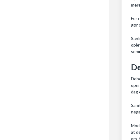
mere
For 
gør 
Særl
ople
somm
De
Deba
opri
dag 
Samt
nega
Mods
at d
om, 