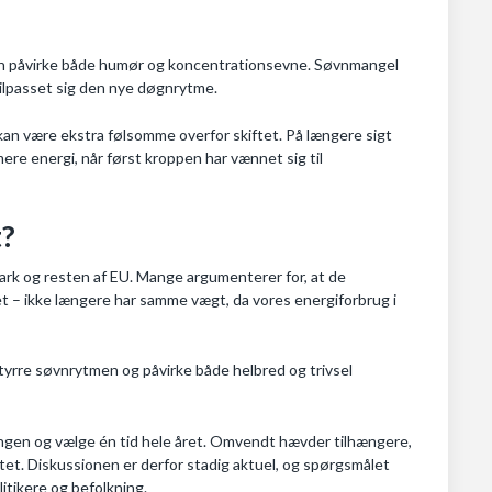
t kan påvirke både humør og koncentrationsevne. Søvnmangel
r tilpasset sig den nye døgnrytme.
kan være ekstra følsomme overfor skiftet. På længere sigt
mere energi, når først kroppen har vænnet sig til
t?
ark og resten af EU. Mange argumenterer for, at de
t – ikke længere har samme vægt, da vores energiforbrug i
tyrre søvnrytmen og påvirke både helbred og trivsel
ingen og vælge én tid hele året. Omvendt hævder tilhængere,
itet. Diskussionen er derfor stadig aktuel, og spørgsmålet
itikere og befolkning.