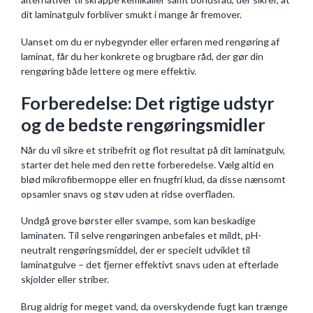
dit laminatgulv forbliver smukt i mange år fremover.
Uanset om du er nybegynder eller erfaren med rengøring af
laminat, får du her konkrete og brugbare råd, der gør din
rengøring både lettere og mere effektiv.
Forberedelse: Det rigtige udstyr
og de bedste rengøringsmidler
Når du vil sikre et stribefrit og flot resultat på dit laminatgulv,
starter det hele med den rette forberedelse. Vælg altid en
blød mikrofibermoppe eller en fnugfri klud, da disse nænsomt
opsamler snavs og støv uden at ridse overfladen.
Undgå grove børster eller svampe, som kan beskadige
laminaten. Til selve rengøringen anbefales et mildt, pH-
neutralt rengøringsmiddel, der er specielt udviklet til
laminatgulve – det fjerner effektivt snavs uden at efterlade
skjolder eller striber.
Brug aldrig for meget vand, da overskydende fugt kan trænge