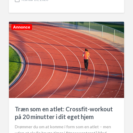
P
o
s
t
d
Annonce
a
t
e
Træn som en atlet: Crossfit-workout
på 20 minutter i dit eget hjem
Drømmer du om at komme i form som en atlet – men
uden at skulle bruge timer i fitnesscenteret? Med…