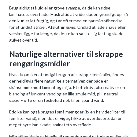
Brug aldrig ståluld eller grove svampe, da de kan ridse
laminatets overflade. Husk altid at vride kluden grundigt op, så
den kun er let fugtig, og tør efter med en tør mikrofiberklud
for at undgå striber. Afslutningsvis: Undlad at lade snavs eller
væsker ligge for længe, da dette kan sætte sig fast og skade
gulvet over tid.
Naturlige alternativer til skrappe
rengøringsmidler
Hvis du ønsker at undgå brugen af skrappe kemikalier, findes
der heldigvis flere naturlige alternativer, der både er
skånsomme mod laminat og miljø. Et effektivt alternativ er en
blanding af lunkent vand og en lille smule mild, pH-neutral
sæbe – ofte er en teskefuld nok til en spand vand.
Eddike kan også bruges i små mængder (fx en halv deciliter til
fem liter vand), men det er vigtigt ikke at overdosere, da for
meget syre kan skade laminatets overflade.
Mikrofiberklude er ideelle til rengøring med naturlige midler, da