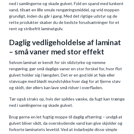
ned i samlingerne og skade gulvet. Fyld en spand med lunkent
vand, tilsæt en lille smule rengøringsmiddel, og vrid moppen
grundigt, inden du går i gang. Med det rigtige udstyr og de
rette produkter skaber du de bedste forudsætninger for et
rent og stribefrit laminatgulv.
Daglig vedligeholdelse af laminat
– små vaner med stor effekt
Selvom laminat er kendt for sin slidstyrke og nemme
rengøring, gør små daglige vaner en stor forskel for, hvor flot
gulvet holder sig i længden. Det er en god idé at feje eller
støvsuge med blødt mundstykke hver dag for at fjerne støv
og skidt, der ellers kan lave små ridser i overfladen.
Tør også straks op, hvis der spildes væske, da fugt kan trænge
ned i samlingerne og skade gulvet.
Brug gerne en let fugtig moppe til daglig aftørring – undgå at
gulvet bliver vådt, da overskydende vand kan give skjolder og
forkorte laminatets levetid. Ved at indarbejde disse simple