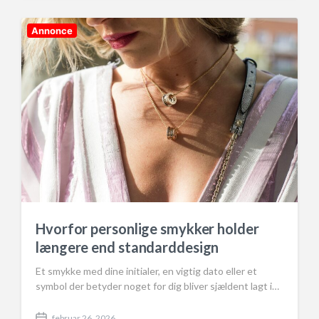
t
d
Annonce
a
t
e
Hvorfor personlige smykker holder
længere end standarddesign
Et smykke med dine initialer, en vigtig dato eller et
symbol der betyder noget for dig bliver sjældent lagt i…
februar 26, 2026