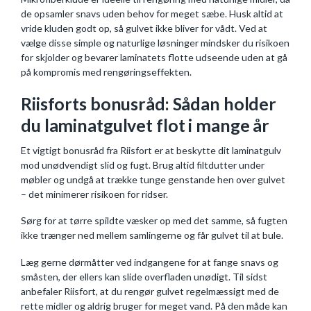
de opsamler snavs uden behov for meget sæbe. Husk altid at
vride kluden godt op, så gulvet ikke bliver for vådt. Ved at
vælge disse simple og naturlige løsninger mindsker du risikoen
for skjolder og bevarer laminatets flotte udseende uden at gå
på kompromis med rengøringseffekten.
Riisforts bonusråd: Sådan holder
du laminatgulvet flot i mange år
Et vigtigt bonusråd fra Riisfort er at beskytte dit laminatgulv
mod unødvendigt slid og fugt. Brug altid filtdutter under
møbler og undgå at trække tunge genstande hen over gulvet
– det minimerer risikoen for ridser.
Sørg for at tørre spildte væsker op med det samme, så fugten
ikke trænger ned mellem samlingerne og får gulvet til at bule.
Læg gerne dørmåtter ved indgangene for at fange snavs og
småsten, der ellers kan slide overfladen unødigt. Til sidst
anbefaler Riisfort, at du rengør gulvet regelmæssigt med de
rette midler og aldrig bruger for meget vand. På den måde kan