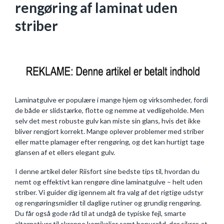
rengøring af laminat uden
striber
Laminatgulve er populære i mange hjem og virksomheder, fordi
de både er slidstærke, flotte og nemme at vedligeholde. Men
selv det mest robuste gulv kan miste sin glans, hvis det ikke
bliver rengjort korrekt. Mange oplever problemer med striber
eller matte plamager efter rengøring, og det kan hurtigt tage
glansen af et ellers elegant gulv.
I denne artikel deler Riisfort sine bedste tips til, hvordan du
nemt og effektivt kan rengøre dine laminatgulve – helt uden
striber. Vi guider dig igennem alt fra valg af det rigtige udstyr
og rengøringsmidler til daglige rutiner og grundig rengøring.
Du får også gode råd til at undgå de typiske fejl, smarte
alternativer til skrappe kemikalier samt bonusråd, der sikrer, at