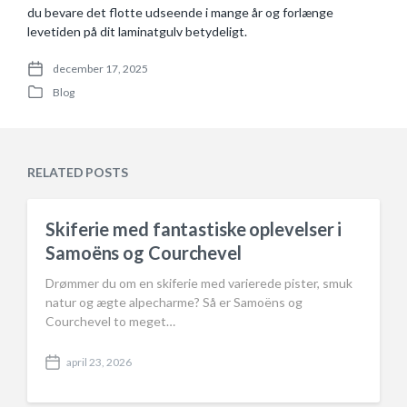
du bevare det flotte udseende i mange år og forlænge
levetiden på dit laminatgulv betydeligt.
december 17, 2025
P
Blog
o
P
s
o
t
s
d
t
a
e
RELATED POSTS
t
d
e
i
n
Skiferie med fantastiske oplevelser i
Samoëns og Courchevel
Drømmer du om en skiferie med varierede pister, smuk
natur og ægte alpecharme? Så er Samoëns og
Courchevel to meget…
april 23, 2026
P
o
s