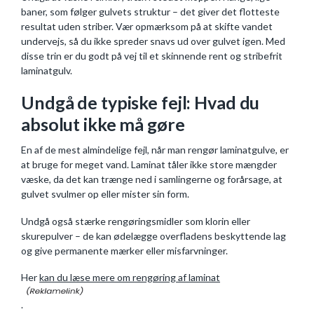
baner, som følger gulvets struktur – det giver det flotteste
resultat uden striber. Vær opmærksom på at skifte vandet
undervejs, så du ikke spreder snavs ud over gulvet igen. Med
disse trin er du godt på vej til et skinnende rent og stribefrit
laminatgulv.
Undgå de typiske fejl: Hvad du
absolut ikke må gøre
En af de mest almindelige fejl, når man rengør laminatgulve, er
at bruge for meget vand. Laminat tåler ikke store mængder
væske, da det kan trænge ned i samlingerne og forårsage, at
gulvet svulmer op eller mister sin form.
Undgå også stærke rengøringsmidler som klorin eller
skurepulver – de kan ødelægge overfladens beskyttende lag
og give permanente mærker eller misfarvninger.
Her
kan du læse mere om rengøring af laminat
.