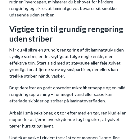
rutiner i hverdagen, minimerer du behovet for hårdere
rengøring og sikrer, at laminatgulvet bevarer sit smukke
udseende uden striber.
Vigtige trin til grundig rengøring
uden striber
Når du vil sikre en grundig rengøring af dit laminatgulv uden
synlige striber, er det vigtigt at følge nogle enkle, men
effektive trin. Start altid med at støvsuge eller feje gulvet
grundigt for at fjerne støv og småpartikler, der ellers kan
trække striber, når du vasker.
Brug derefter en godt opvredet mikrofibermoppe og en mild
rengøringsopløsning – for meget vand eller sæbe kan
efterlade skjolder og striber på laminatoverfladen.
Arbejd i små sektioner, og tør efter med en tør, ren klud eller
moppe for at fjerne overskydende fugt og sikre, at gulvet
tørrer hurtigt og jævnt.
Undgå at vaske i cirkler; træk i stedet moppen i lange, lige